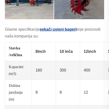
Glavne specifikacije
sekači usisni bageri
koje proizvodi
naša kompanija su:
Stavka
8inch
10 inča
12inch
/veličina
Kapacitet
160
300
400
(m3)
Dubina
jaružanja
8
8
12
(m)