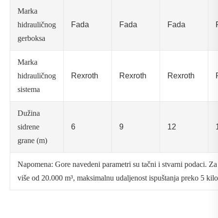
Marka
hidrauličnog
Fada
Fada
Fada
gerboksa
Marka
hidrauličnog
Rexroth
Rexroth
Rexroth
sistema
Dužina
sidrene
6
9
12
grane (m)
Napomena: Gore navedeni parametri su tačni i stvarni podaci. Z
više od 20.000 m³, maksimalnu udaljenost ispuštanja preko 5 kil