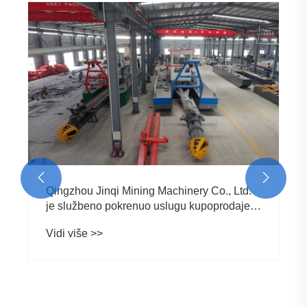
Jinqi vibrirajuća jedinica za sijanje i pranje
je uspješno isporučena, podržavajući
efikasnu proizvodnju prerade minerala.
Vidi više >>

