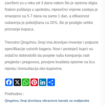
završeni su u roku od 3 dana nakon što je oprema stigla.
Nakon puštanja u upotrebu, mjesečno vrijeme zastoja je
smanjeno sa 5-7 dana na samo 1 dan, a efikasnost
rudarenja je poboljšana za 20%, što je postiglo veliko
priznanje kupaca.
Trenutno Qingzhou Jinqi ima dovoljan inventar i potpune
specifikacije usisnih bagera. Novi i postojeći kupci su
srdačno dobrodošli da posjete našu kompaniju radi
pregleda i pregovora, provjere kvaliteta opreme na licu
mjesta i konsultacija oko kupovine.
Facebook
X
WhatsApp
Pinterest
LinkedIn
Share
Prethodno :
Qingzhou Jinqi dovršava vibracione kanale za malijanske