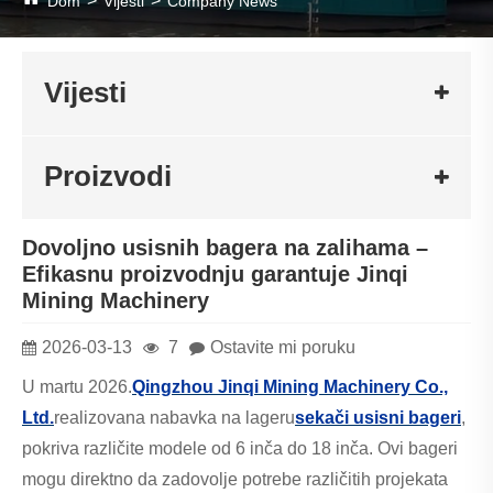
Dom
Vijesti
Company News
Vijesti
Proizvodi
Dovoljno usisnih bagera na zalihama –
Efikasnu proizvodnju garantuje Jinqi
Mining Machinery
2026-03-13
7
Ostavite mi poruku
U martu 2026.
Qingzhou Jinqi Mining Machinery Co.,
Ltd.
realizovana nabavka na lageru
sekači usisni bageri
,
pokriva različite modele od 6 inča do 18 inča. Ovi bageri
mogu direktno da zadovolje potrebe različitih projekata