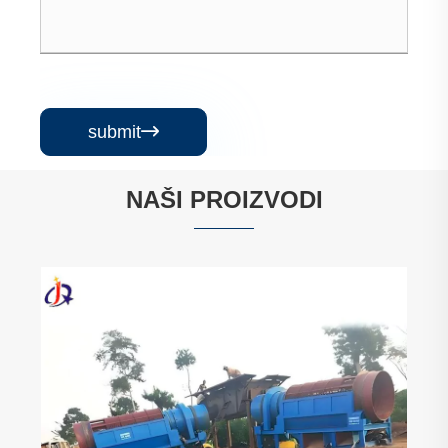
submit

NAŠI PROIZVODI
Dizel hidraulični rezač usisni bager za
bagerovanje
Vidi više >>