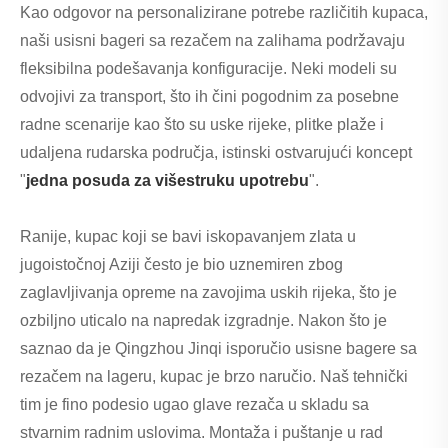
Kao odgovor na personalizirane potrebe različitih kupaca,
naši usisni bageri sa rezačem na zalihama podržavaju
fleksibilna podešavanja konfiguracije. Neki modeli su
odvojivi za transport, što ih čini pogodnim za posebne
radne scenarije kao što su uske rijeke, plitke plaže i
udaljena rudarska područja, istinski ostvarujući koncept
"
jedna posuda za višestruku upotrebu
".
Ranije, kupac koji se bavi iskopavanjem zlata u
jugoistočnoj Aziji često je bio uznemiren zbog
zaglavljivanja opreme na zavojima uskih rijeka, što je
ozbiljno uticalo na napredak izgradnje. Nakon što je
saznao da je Qingzhou Jinqi isporučio usisne bagere sa
rezačem na lageru, kupac je brzo naručio. Naš tehnički
tim je fino podesio ugao glave rezača u skladu sa
stvarnim radnim uslovima. Montaža i puštanje u rad