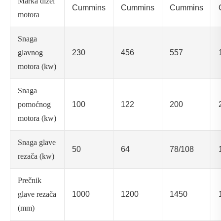
Marka dizel
Cummins
Cummins
Cummins
motora
Snaga
glavnog
230
456
557
motora (kw)
Snaga
pomoćnog
100
122
200
motora (kw)
Snaga glave
50
64
78/108
rezača (kw)
Prečnik
glave rezača
1000
1200
1450
(mm)