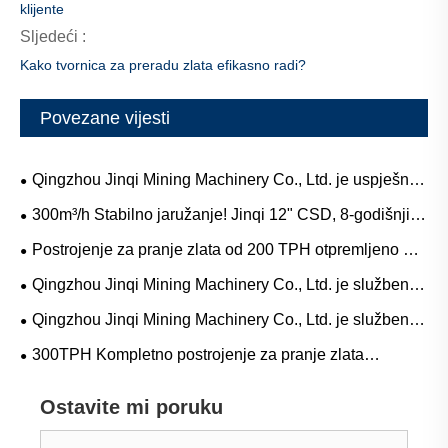
klijente
Sljedeći :
Kako tvornica za preradu zlata efikasno radi?
Povezane vijesti
Qingzhou Jinqi Mining Machinery Co., Ltd. je uspješno
završio isporuku vibracionog sita od 300 TPH u Rusiju
300m³/h Stabilno jaružanje! Jinqi 12" CSD, 8-godišnji
kvalitet, 50-dnevna brza dostava
Postrojenje za pranje zlata od 200 TPH otpremljeno u
Kazahstan
Qingzhou Jinqi Mining Machinery Co., Ltd. je službeno
pokrenuo uslugu kupovine i prodaje rabljene opreme za
Qingzhou Jinqi Mining Machinery Co., Ltd. je službeno
rudarenje zlata.
pokrenuo uslugu kupoprodaje rabljenih usisnih bagera.
300TPH Kompletno postrojenje za pranje zlata
isporučeno u Namibiju
Ostavite mi poruku