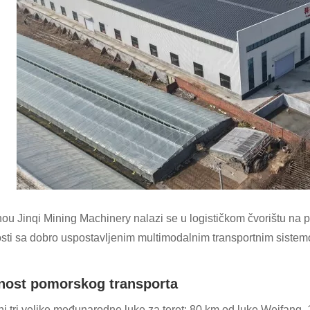
ou Jinqi Mining Machinery nalazi se u logističkom čvorištu na p
sti sa dobro uspostavljenim multimodalnim transportnim sistemom
nost pomorskog transporta
ini tri velike međunarodne luke za teret: 80 km od luke Weifan