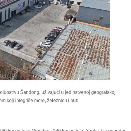
oluostrvu Šandong, uživajući u jedinstvenoj geografskoj
 koji integriše more, železnicu i put:
g, 160 km od luke Qingdao i 240 km od luke Yantai. Uz pogodnu