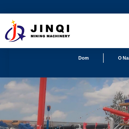
Dom
O N