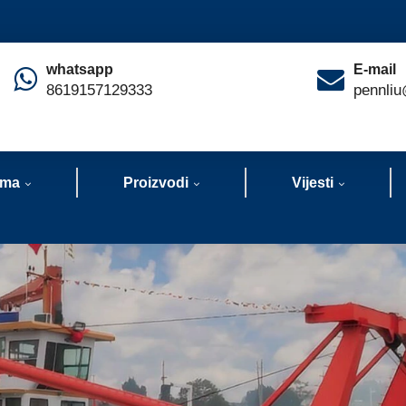
whatsapp
E-mail
8619157129333
pennliu
ama
Proizvodi
Vijesti