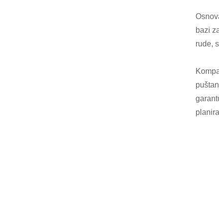
Osnova
bazi z
rude, 
Kompan
puštan
garant
planir