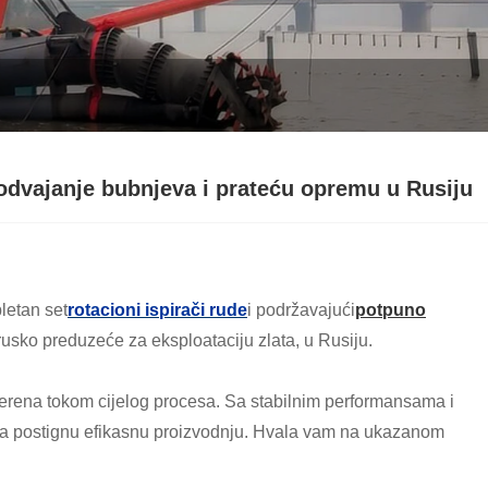
odvajanje bubnjeva i prateću opremu u Rusiju
letan set
rotacioni ispirači rude
i podržavajući
potpuno
rusko preduzeće za eksploataciju zlata, u Rusiju.
erena tokom cijelog procesa. Sa stabilnim performansama i
da postignu efikasnu proizvodnju. Hvala vam na ukazanom