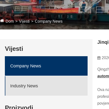
Dom
Vijesti
Company News
Jinq
Vijesti
202
Company News
Qingzh
automa
Industry News
Ova na
profes
povjer
Proizvodi