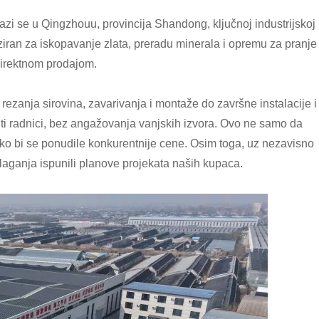
zi se u Qingzhouu, provincija Shandong, ključnoj industrijskoj
ziran za iskopavanje zlata, preradu minerala i opremu za pranje
 direktnom prodajom.
zanja sirovina, zavarivanja i montaže do završne instalacije i
stiti radnici, bez angažovanja vanjskih izvora. Ovo ne samo da
ako bi se ponudile konkurentnije cene. Osim toga, uz nezavisno
aganja ispunili planove projekata naših kupaca.