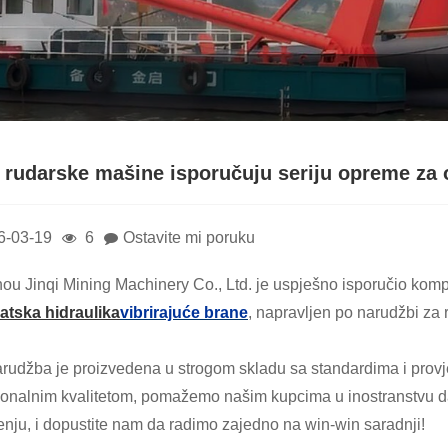
i rudarske mašine isporučuju seriju opreme za 
6-03-19
6
Ostavite mi poruku
ou Jinqi Mining Machinery Co., Ltd. je uspješno isporučio komp
tska hidraulika
vibrirajuće brane
, napravljen po narudžbi za 
rudžba je proizvedena u strogom skladu sa standardima i provj
ionalnim kvalitetom, pomažemo našim kupcima u inostranstvu 
enju, i dopustite nam da radimo zajedno na win-win saradnji!