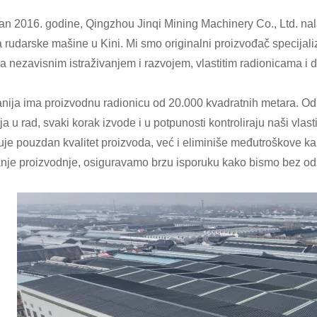
n 2016. godine, Qingzhou Jinqi Mining Machinery Co., Ltd. nala
a rudarske mašine u Kini. Mi smo originalni proizvođač specijali
sa nezavisnim istraživanjem i razvojem, vlastitim radionicama i
ija ima proizvodnu radionicu od 20.000 kvadratnih metara. Od re
ja u rad, svaki korak izvode i u potpunosti kontroliraju naši vla
uje pouzdan kvalitet proizvoda, već i eliminiše međutroškove k
anje proizvodnje, osiguravamo brzu isporuku kako bismo bez odl