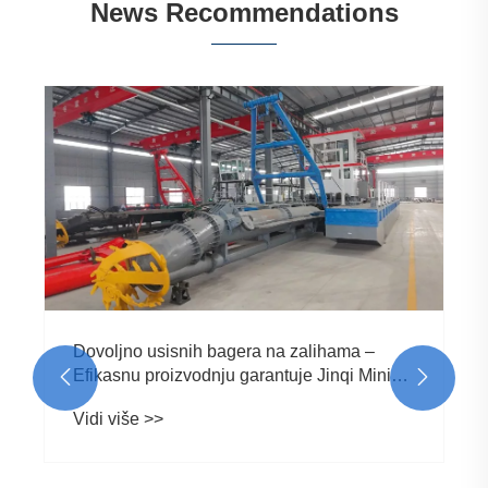
News Recommendations
Šta čini mali usisni bager s plitkom vodom
najboljim izborom za efikasne projekte
jaružanja?
Vidi više >>

