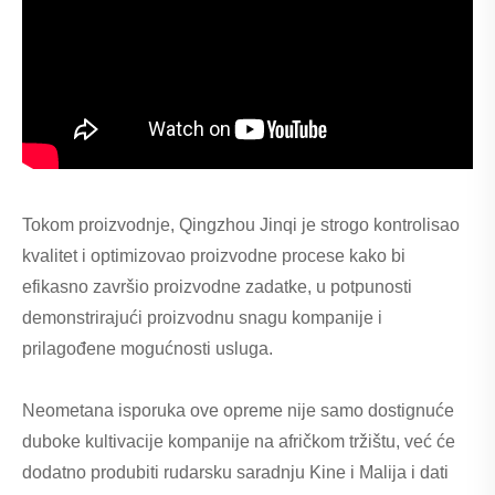
Tokom proizvodnje, Qingzhou Jinqi je strogo kontrolisao
kvalitet i optimizovao proizvodne procese kako bi
efikasno završio proizvodne zadatke, u potpunosti
demonstrirajući proizvodnu snagu kompanije i
prilagođene mogućnosti usluga.
Neometana isporuka ove opreme nije samo dostignuće
duboke kultivacije kompanije na afričkom tržištu, već će
dodatno produbiti rudarsku saradnju Kine i Malija i dati