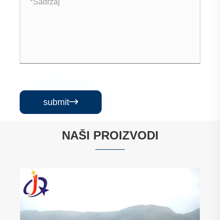
submit

NAŠI PROIZVODI
Rotacioni perač rude
Vidi više >>