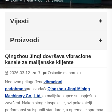
Dom
Vijesti
Company News
Vijesti
Proizvodi
Qingzhou Jinqi dovršava vibracione
kanale za malijanske klijente
2026-03-12
7
Ostavite mi poruku
Nedavno prilagođeno
vibracioni
padobran
s
proizvođača
Qingzhou Jinqi Mining
Machinery Co., Ltd.
za malijske kupce su uspješno
završeni. Nakon stroge inspekcije, svi pokazatelji
performansi su ispunili standarde, a oprema je spremna