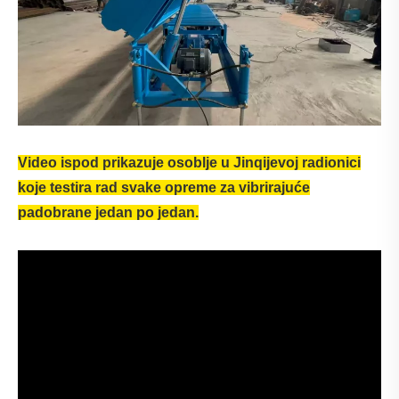
Video ispod prikazuje osoblje u Jinqijevoj radionici
koje testira rad svake opreme za vibrirajuće
padobrane jedan po jedan.