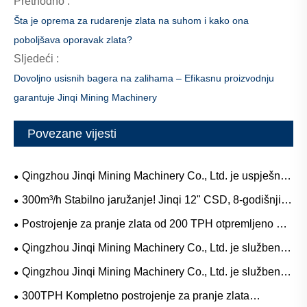
Prethodno :
Šta je oprema za rudarenje zlata na suhom i kako ona
poboljšava oporavak zlata?
Sljedeći :
Dovoljno usisnih bagera na zalihama – Efikasnu proizvodnju
garantuje Jinqi Mining Machinery
Povezane vijesti
Qingzhou Jinqi Mining Machinery Co., Ltd. je uspješno
završio isporuku vibracionog sita od 300 TPH u Rusiju
300m³/h Stabilno jaružanje! Jinqi 12" CSD, 8-godišnji
kvalitet, 50-dnevna brza dostava
Postrojenje za pranje zlata od 200 TPH otpremljeno u
Kazahstan
Qingzhou Jinqi Mining Machinery Co., Ltd. je službeno
pokrenuo uslugu kupovine i prodaje rabljene opreme za
Qingzhou Jinqi Mining Machinery Co., Ltd. je službeno
rudarenje zlata.
pokrenuo uslugu kupoprodaje rabljenih usisnih bagera.
300TPH Kompletno postrojenje za pranje zlata